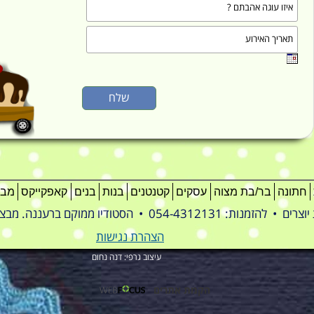
חתונה
בר/בת מצוה
עסקים
קטנטנים
בנות
בנים
קאפקייקס
מבו
טודיו ממוקם ברעננה. מבצעים משלוחים לכל הארץ
הצהרת נגישות
עיצוב גרפי: דנה נחום
הקמת אתרים