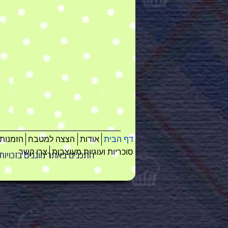
דף הבית
אודות
הצצה למטבח
הזמנות
סוכריות ועוגיות מעוצבות
צרו קשר
התכנים באתר מוגנים בזכויות יוצרים • להזמנות: 054-4312131 • הס